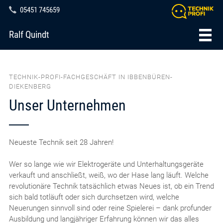
05451 745659
Ralf Quindt
TECHNIK-PROFI-FACHGESCHÄFT IN IBBENBÜREN-
DIEKENBERG
Unser Unternehmen
Neueste Technik seit 28 Jahren!
Wer so lange wie wir Elektrogeräte und Unterhaltungsgeräte
verkauft und anschließt, weiß, wo der Hase lang läuft. Welche
revolutionäre Technik tatsächlich etwas Neues ist, ob ein Trend
sich bald totläuft oder sich durchsetzen wird, welche
Neuerungen sinnvoll sind oder reine Spielerei – dank profunder
Ausbildung und langjähriger Erfahrung können wir das alles