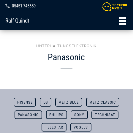
05451 745659
Ralf Quindt
UNTERHALTUNGSELEKTRONIK
Panasonic
HISENSE
LG
METZ BLUE
METZ CLASSIC
PANASONIC
PHILIPS
SONY
TECHNISAT
TELESTAR
VOGELS