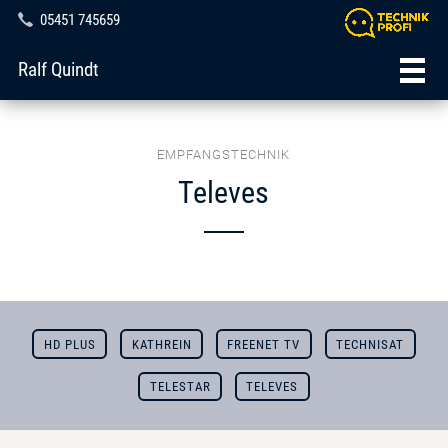
05451 745659
Ralf Quindt
EMPFANGSTECHNIK
Televes
HD PLUS
KATHREIN
FREENET TV
TECHNISAT
TELESTAR
TELEVES