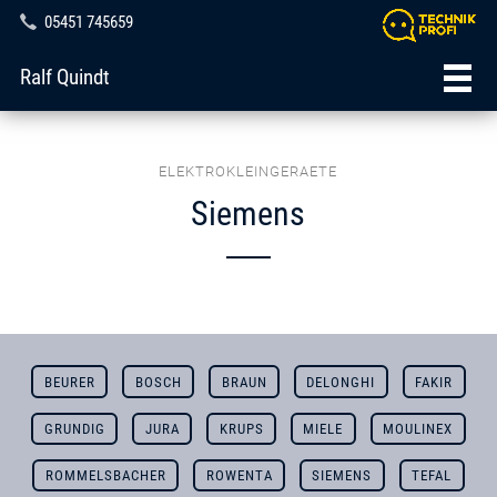
05451 745659
Ralf Quindt
ELEKTROKLEINGERAETE
Siemens
BEURER
BOSCH
BRAUN
DELONGHI
FAKIR
GRUNDIG
JURA
KRUPS
MIELE
MOULINEX
ROMMELSBACHER
ROWENTA
SIEMENS
TEFAL