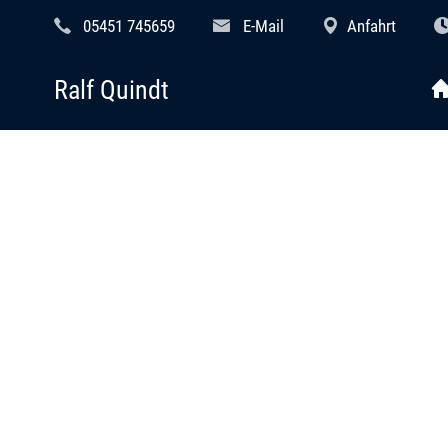
05451 745659
E-Mail
Anfahrt
Ralf Quindt